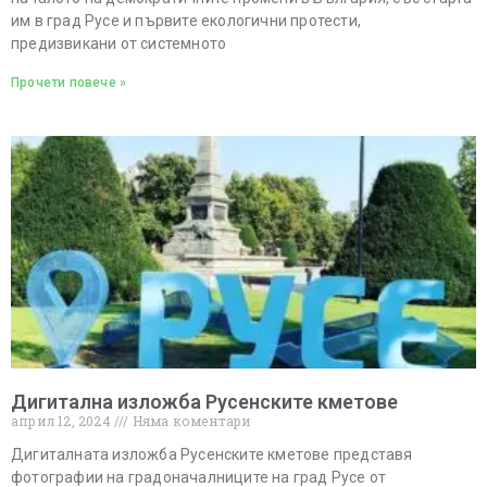
им в град Русе и първите екологични протести,
предизвикани от системното
Прочети повече »
Дигитална изложба Русенските кметове
април 12, 2024
Няма коментари
Дигиталната изложба Русенските кметове представя
фотографии на градоначалниците на град Русе от