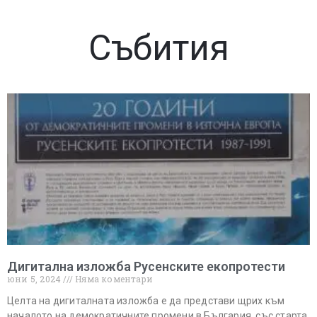
Събития
Дигитална изложба Русенските екопротести
юни 5, 2024
Няма коментари
Целта на дигиталната изложба е да представи щрих към
началото на демократичните промени в България, със старта