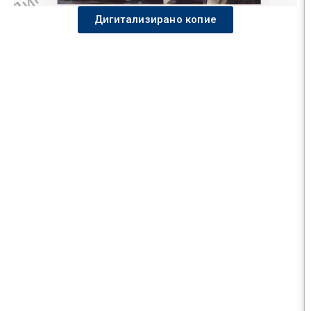
Дигитализирано копие