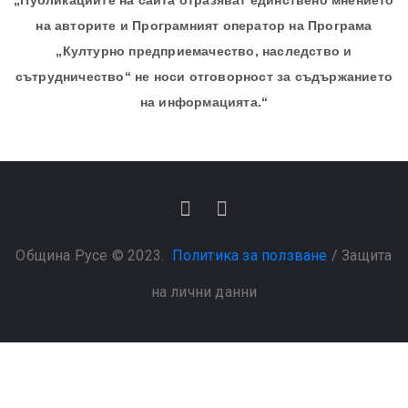
„Публикациите на сайта отразяват единствено мнението
на авторите и Програмният оператор на Програма
„Културно предприемачество, наследство и
сътрудничество“ не носи отговорност за съдържанието
на информацията.“
Община Русе © 2023.
Политика за ползване
/
Защита
на лични данни