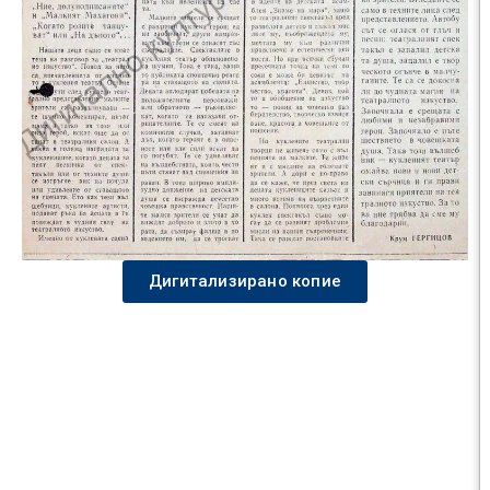
Дигитализирано копие