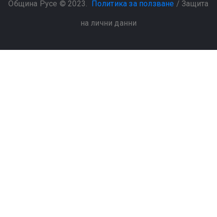
Община Русе © 2023.
Политика за ползване
/
Защита
на лични данни