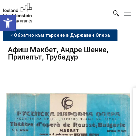
Open toolbar
< Обратно към търсене в Държаван Опера
Афиш Макбет, Андре Шение,
Прилепът, Трубадур