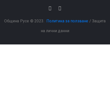
Община Русе © 2023.
Политика за ползване
/
Защита
на лични данни