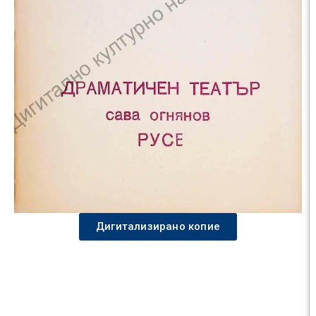
Дигитализирано копие