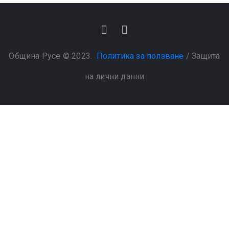
Община Русе © 2023.
Политика за ползване
/
Защита
на лични данни