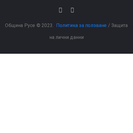
Община Русе © 2023.
Политика за ползване
/
Защита
на лични данни