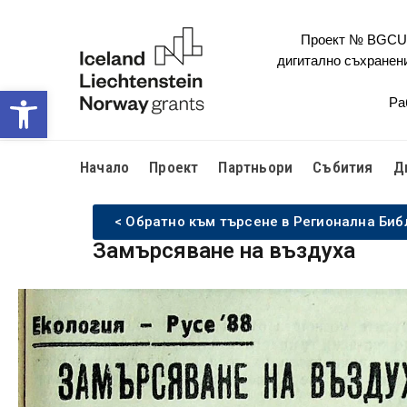
Проект № BGCULT
дигитално съхранен
Open toolbar
Ра
Начало
Проект
Партньори
Събития
Д
< Обратно към търсене в Регионална Биб
Замърсяване на въздуха