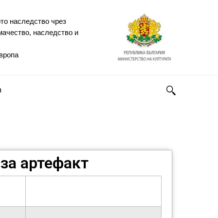
то наследство чрез
мачество, наследство и
Европа
h
за артефакт