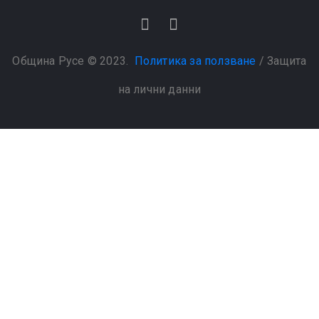
Община Русе © 2023.
Политика за ползване
/
Защита
на лични данни