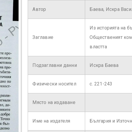
Автор
Баева, Искра Вас
Из историята на б
Заглавие
Общественият коми
властта
Подзаглавни данни
Искра Баева
Физически носител
с. 221-243
Място на издаване
Име на издателя
България и Източ