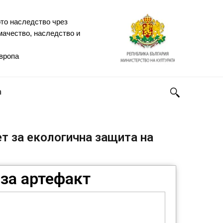
то наследство чрез
мачество, наследство и
Европа
h
т за екологична защита на
за артефакт