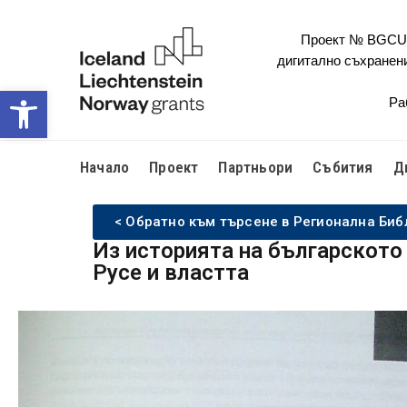
Проект № BGCULT
дигитално съхранен
Open toolbar
Ра
Начало
Проект
Партньори
Събития
Д
< Обратно към търсене в Регионална Биб
Из историята на българското
Русе и властта