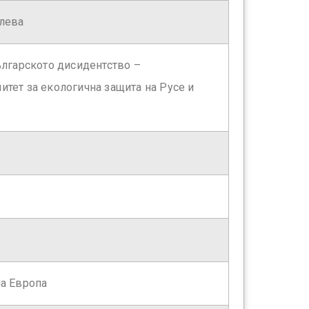
илева
ългарското дисидентство –
тет за екологична защита на Русе и
на Европа