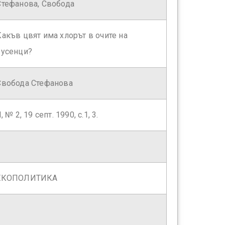
Стефанова, Свобода
Какъв цвят има хлорът в очите на
русенци?
Свобода Стефанова
І, № 2, 19 септ. 1990, с.1, 3.
ЕКОПОЛИТИКА