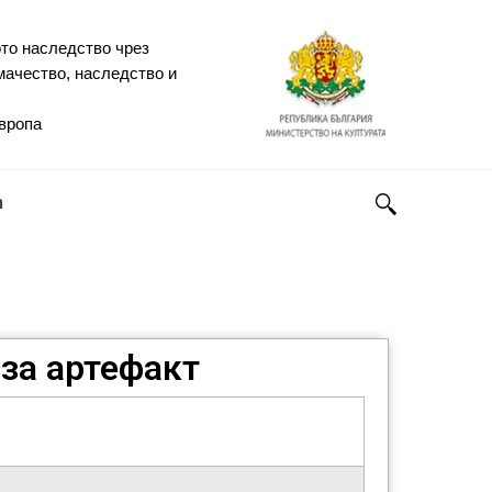
то наследство чрез
мачество, наследство и
Европа
h
за артефакт