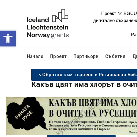
Проект № BGCULT
дигитално съхранен
Open toolbar
Ра
Начало
Проект
Партньори
Събития
Д
< Обратно към търсене в Регионална Биб
Какъв цвят има хлорът в очит