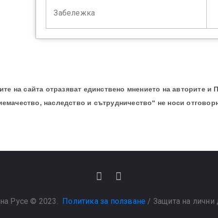
Забележка
те на сайта отразяват единствено мнението на авторите и 
иемачество, наследство и сътрудничество“ не носи отговор
на Русе © 2023.
Политика за ползване
/
Защита на лични