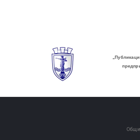
„Публикации
предпр
Общи