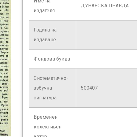
Име на
ДУНАВСКА ПРАВДА
издателя
Година на
издаване
Фондова буква
Систематично-
азбучна
500407
сигнатура
Временен
колективен
автор