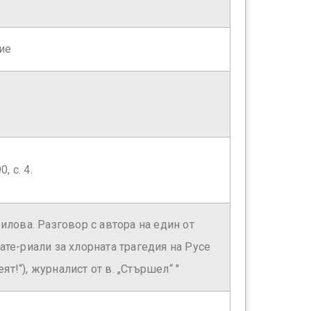
ие
, с. 4.
илова. Разговор с автора на един от
те-риали за хлорната трагедия на Русе
еят!“), журналист от в. „Стършел“ "