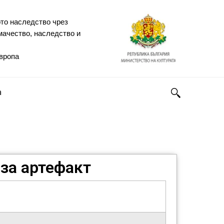
то наследство чрез
мачество, наследство и
Европа
h
за артефакт