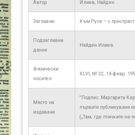
Автор
Илиев, Найден
Заглавие
Към Русе – с пристраст
Подзаглавни
Найден Илиев
данни
Физически
XLVI, № 32, 14 февр. 1990
носител
"Подпис: Маргарита Кир
Място на
първите публикувани ма
издаване
(„Там, где птичките не п