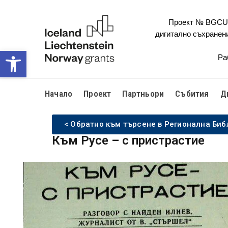
Проект № BGCULT
дигитално съхранен
Open toolbar
Ра
Начало
Проект
Партньори
Събития
Д
< Обратно към търсене в Регионална Биб
Към Русе – с пристрастие