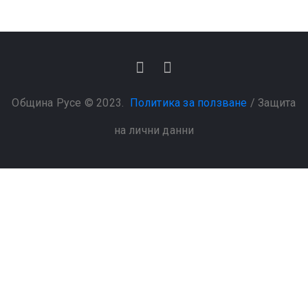
Община Русе © 2023.
Политика за ползване
/
Защита
на лични данни