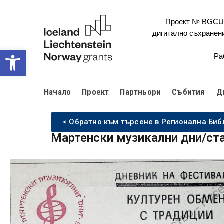
Проект № BGCULT
дигитално съхранен
Open toolbar
Ра
Начало
Проект
Партньори
Събития
Д
< Обратно към търсене в Регионална Биб
Мартенски музикални дни/ст