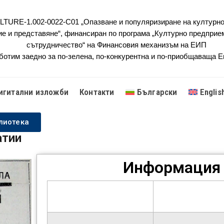
URE-1.002-0022-C01 „Опазване и популяризиране на културно
ие и представяне“, финансиран по програма „Културно предприе
сътрудничество“ на Финансовия механизъм на ЕИП
ботим заедно за по-зелена, по-конкурентна и по-приобщаваща 
игитални изложби
Контакти
Български
Englis
лиотека
атии
Информация 