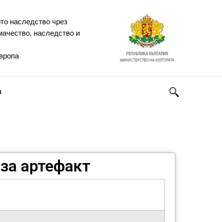
то наследство чрез
мачество, наследство и
Европа
h
за артефакт