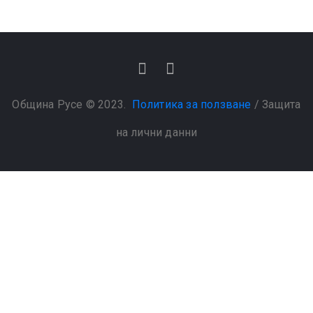
Община Русе © 2023.
Политика за ползване
/
Защита
на лични данни