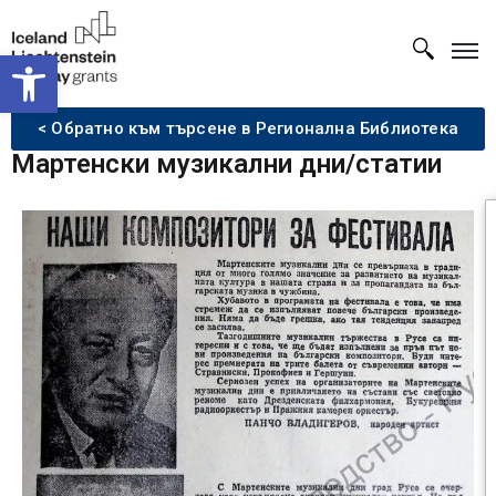
Open toolbar
< Обратно към търсене в Регионална Библиотека
Мартенски музикални дни/статии