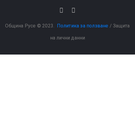
Община Русе © 2023.
Политика за ползване
/
Защита
на лични данни