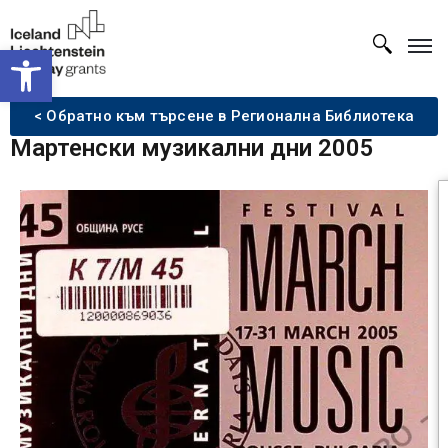
Open toolbar
< Обратно към търсене в Регионална Библиотека
Мартенски музикални дни 2005