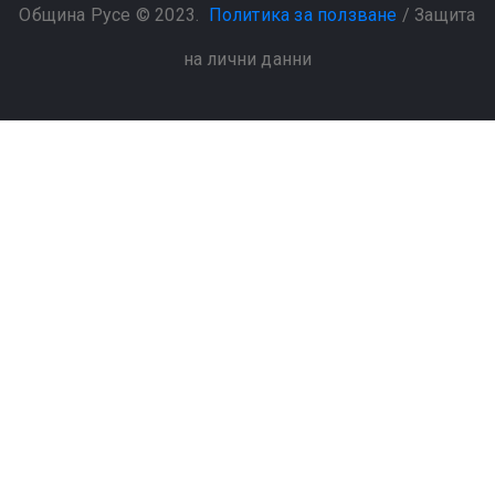
Община Русе © 2023.
Политика за ползване
/
Защита
на лични данни