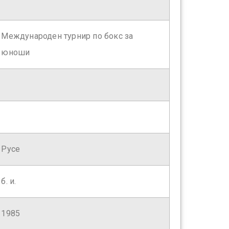
Международен турнир по бокс за
юноши
Русе
б. и.
1985