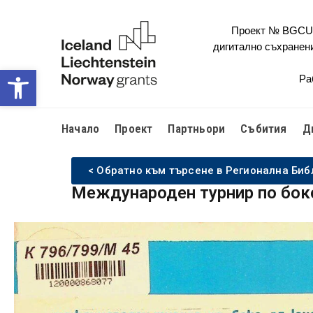
Проект № BGCULT
дигитално съхранен
Open toolbar
Ра
Начало
Проект
Партньори
Събития
Д
< Обратно към търсене в Регионална Биб
Международен турнир по бок