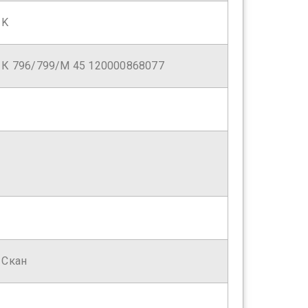
K
К 796/799/М 45 120000868077
Скан