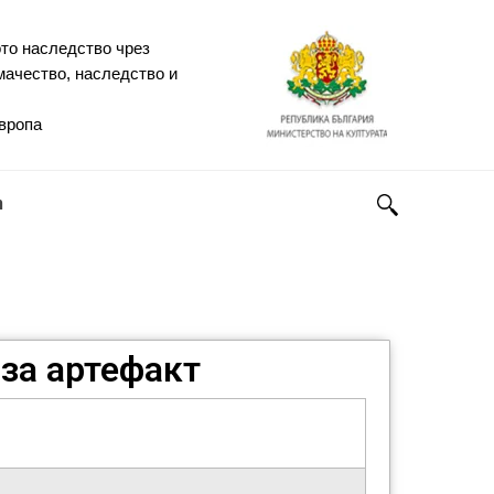
то наследство чрез
мачество, наследство и
Европа
h
за артефакт