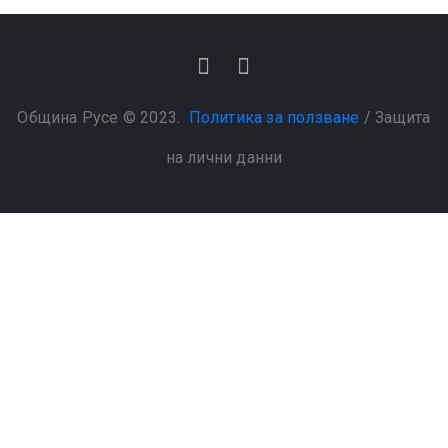
Община Русе © 2023.
Политика за ползване
/
Защита
на лични данни