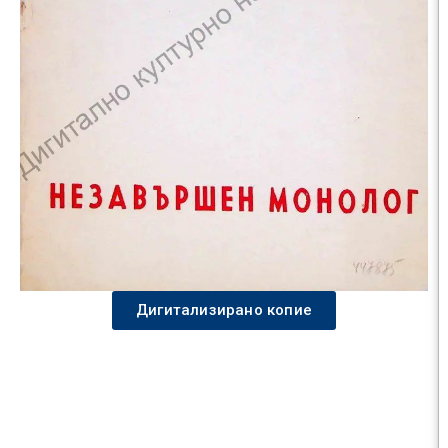
Дигитализирано копие