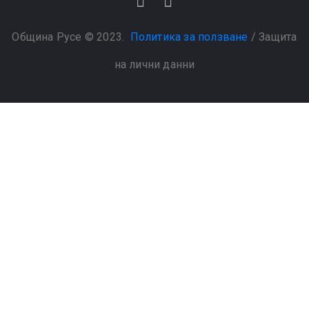
Община Русе © 2023.
Политика за ползване
/
Защита
на лични данни