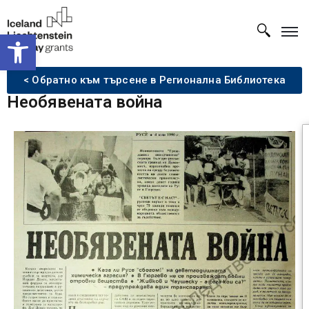
Open toolbar
< Обратно към търсене в Регионална Библиотека
Необявената война