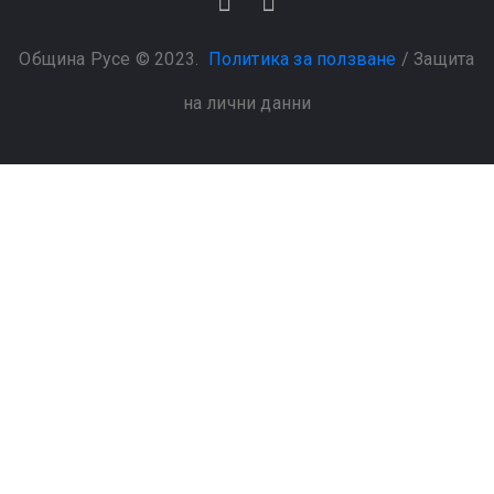
Община Русе © 2023.
Политика за ползване
/
Защита
на лични данни