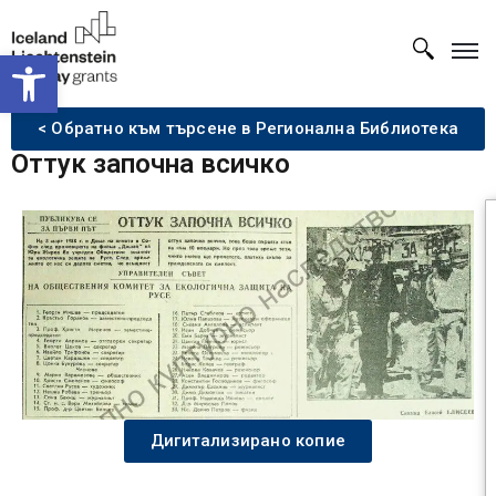
Open toolbar
< Обратно към търсене в Регионална Библиотека
Оттук започна всичко
Дигитализирано копие