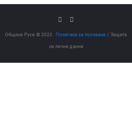
Община Русе © 2023.
Политика за ползване
/
Защита
на лични данни