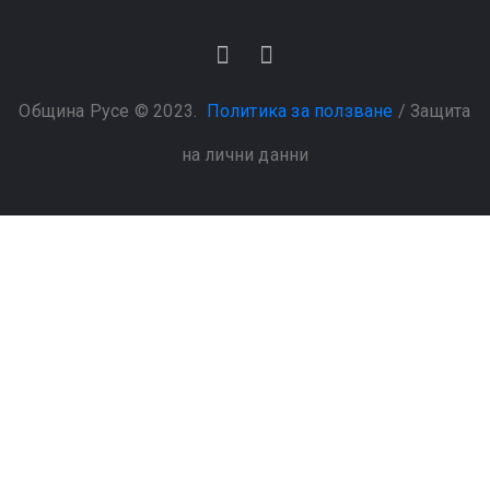
Община Русе © 2023.
Политика за ползване
/
Защита
на лични данни