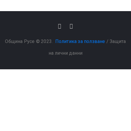
Община Русе © 2023.
Политика за ползване
/
Защита
на лични данни