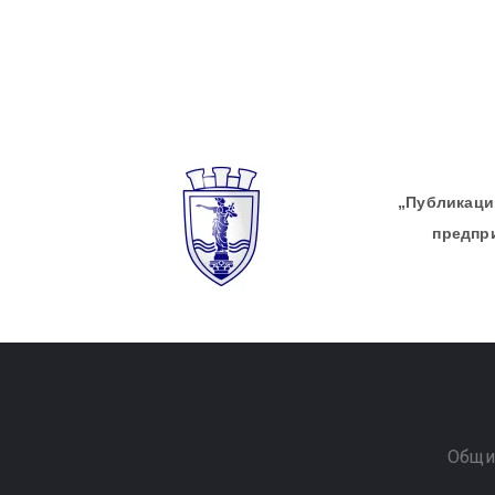
„Публикации
предпр
Общи