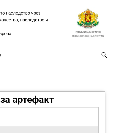
то наследство чрез
мачество, наследство и
Европа
h
за артефакт