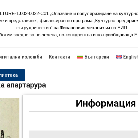
URE-1.002-0022-C01 „Опазване и популяризиране на културно
ие и представяне“, финансиран по програма „Културно предприе
сътрудничество“ на Финансовия механизъм на ЕИП
ботим заедно за по-зелена, по-конкурентна и по-приобщаваща 
игитални изложби
Контакти
Български
Englis
лиотека
а апартарура
Информация 