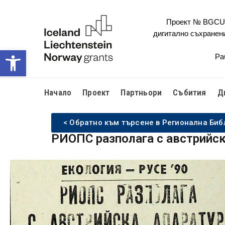
Проект № BGCULT
дигитално съхранен
Open toolbar
Ра
Начало
Проект
Партньори
Събития
Д
< Обратно към търсене в Регионална Биб
РИОПС разполага с австрийск