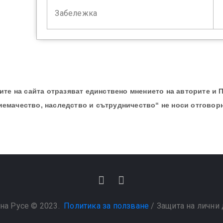
Забележка
те на сайта отразяват единствено мнението на авторите и 
иемачество, наследство и сътрудничество“ не носи отговор
на Русе © 2023.
Политика за ползване
/
Защита на лични