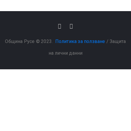
Община Русе © 2023.
Политика за ползване
/
Защита
на лични данни