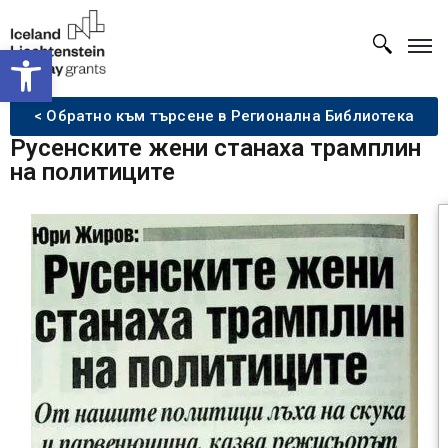
Open toolbar
< Обратно към търсене в Регионална Библиотека
Русенските жени станаха трамплин
на политиците