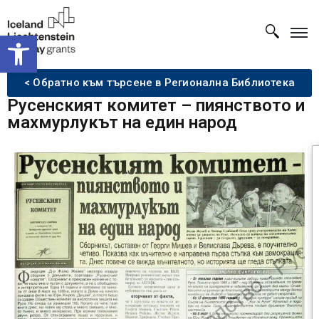
Open toolbar
< Обратно към търсене в Регионална Библиотека
Русенският комитет – пиянството и
махмурлукът на един народ