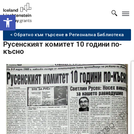
Open toolbar
< Обратно към търсене в Регионална Библиотека
Русенският комитет 10 години по-
късно