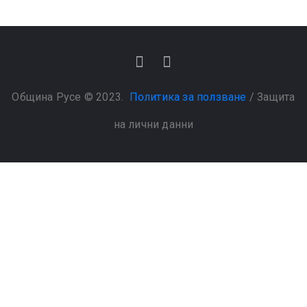
Община Русе © 2023.
Политика за ползване
/
Защита
на лични данни