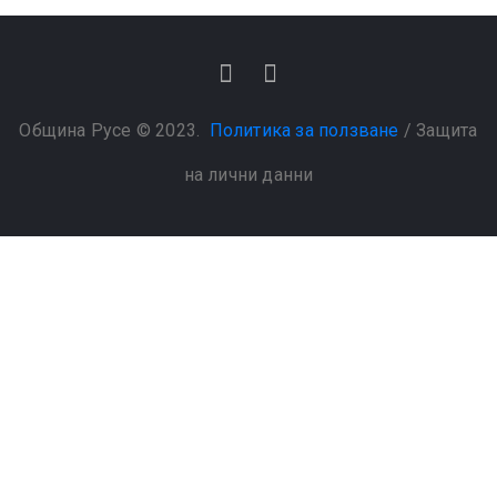
Община Русе © 2023.
Политика за ползване
/
Защита
на лични данни