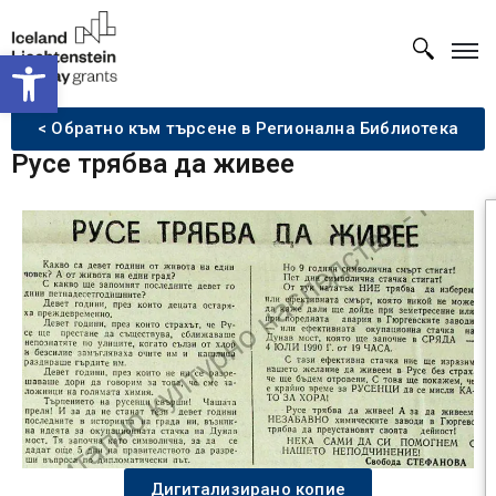
Open toolbar
< Обратно към търсене в Регионална Библиотека
Русе трябва да живее
Дигитализирано копие