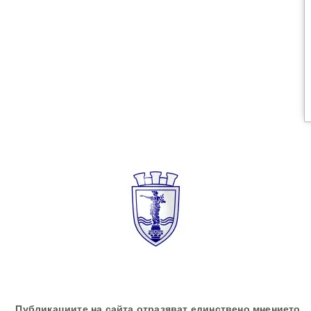
„Публикациите на сайта отразяват единствено мнението