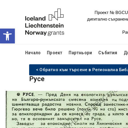
Проект № BGCULT
дигитално съхранен
Open toolbar
Ра
Начало
Проект
Партньори
Събития
Д
< Обратно към търсене в Регионална Биб
Русе