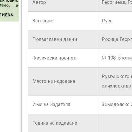
Автор
Георгиева, 
Заглавие
Русе
Подзаглавни данни
Росица Геор
Физически носител
№ 108, 5 юни 
Румънското п
Място на издаване
епихлорхидр
Име на издателя
Земеделско 
Година на издаване