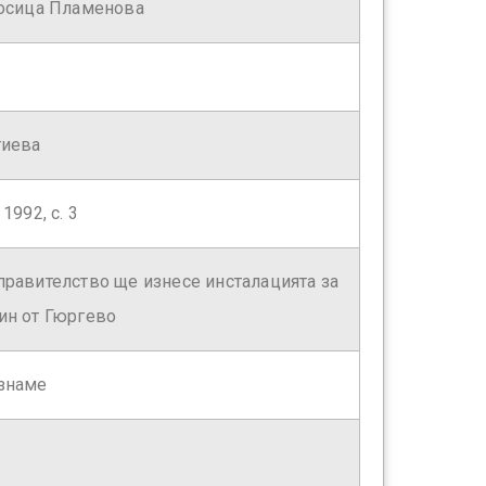
Росица Пламенова
гиева
1992, с. 3
равителство ще изнесе инсталацията за
ин от Гюргево
знаме