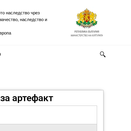
то наследство чрез
мачество, наследство и
Европа
h
за артефакт