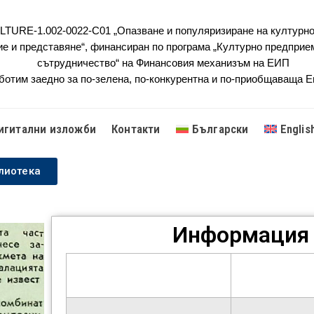
URE-1.002-0022-C01 „Опазване и популяризиране на културно
ие и представяне“, финансиран по програма „Културно предприе
сътрудничество“ на Финансовия механизъм на ЕИП
ботим заедно за по-зелена, по-конкурентна и по-приобщаваща 
игитални изложби
Контакти
Български
Englis
лиотека
Информация 