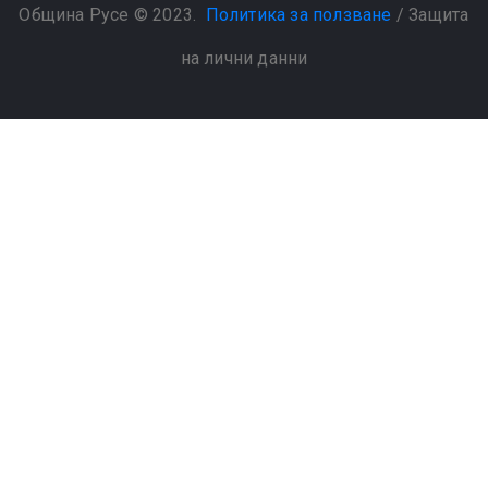
Община Русе © 2023.
Политика за ползване
/
Защита
на лични данни