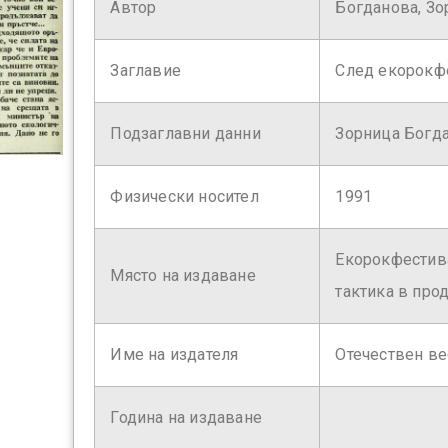
Автор
Богданова, Зо
Заглавие
След екорокф
Подзаглавни данни
Зорница Богд
Физически носител
1991
Екорокфестива
Място на издаване
тактика в про
Име на издателя
Отечествен ве
Година на издаване