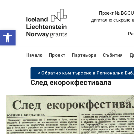
Проект № BGCULT
дигитално съхранен
Open toolbar
Ра
Начало
Проект
Партньори
Събития
Д
< Обратно към търсене в Регионална Биб
След екорокфестивала