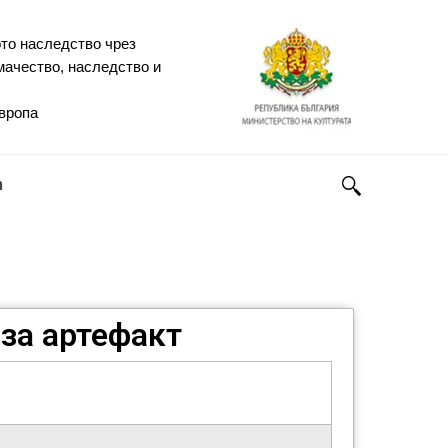
то наследство чрез
мачество, наследство и
Европа
h
за артефакт