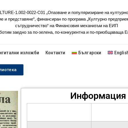
URE-1.002-0022-C01 „Опазване и популяризиране на културно
ие и представяне“, финансиран по програма „Културно предприе
сътрудничество“ на Финансовия механизъм на ЕИП
ботим заедно за по-зелена, по-конкурентна и по-приобщаваща 
игитални изложби
Контакти
Български
Englis
лиотека
Информация 