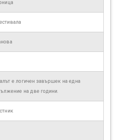
рница
естивала
анова
лът е логичен завършек на една
дължение на две години.
стник