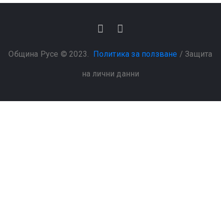
Община Русе © 2023.
Политика за ползване
/
Защита
на лични данни