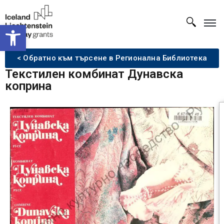
Open toolbar
< Обратно към търсене в Регионална Библиотека
Текстилен комбинат Дунавска
коприна