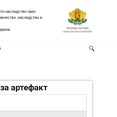
то наследство чрез
мачество, наследство и
Европа
h
за артефакт