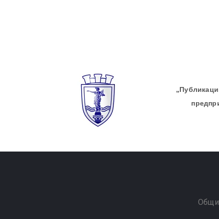
„Публикации
предпр
Общи