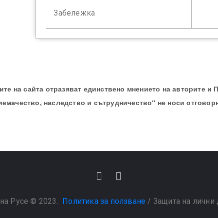
Забележка
те на сайта отразяват единствено мнението на авторите и 
иемачество, наследство и сътрудничество“ не носи отговор
на Русе © 2023.
Политика за ползване
/
Защита на лични