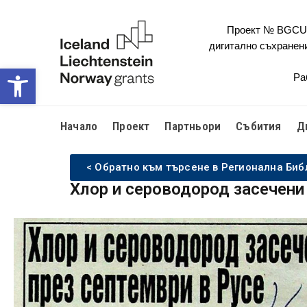
Проект № BGCULT
дигитално съхранен
Open toolbar
Ра
Начало
Проект
Партньори
Събития
Д
< Обратно към търсене в Регионална Биб
Хлор и сероводород засечени