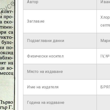
Автор
Иван
Хлор
Заглавие
септ
Подзаглавни данни
Мари
Физически носител
ІV, №
Място на издаване
Име на издателя
БРЯ
Година на издаване