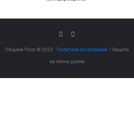
Община Русе © 2023.
Политика за ползване
/
Защита
на лични данни