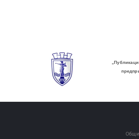
„Публикации
предпр
Общи