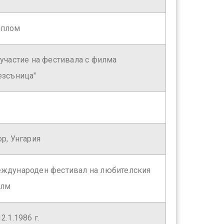
плом
 участие на фестивала с филма
езсъница"
ор, Унгария
ждународен фестивал на любителския
лм
12.1.1986 г.