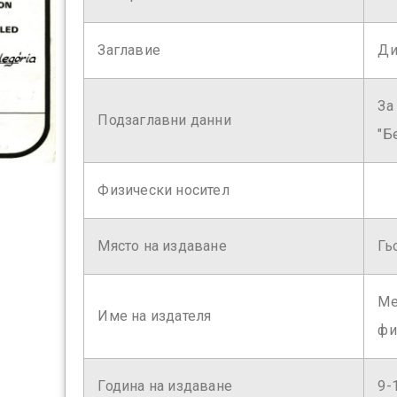
Заглавие
Ди
За
Подзаглавни данни
"Б
Физически носител
Място на издаване
Гь
Ме
Име на издателя
фи
Година на издаване
9-