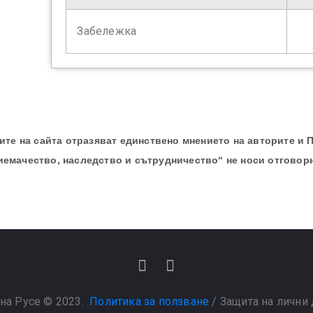
Забележка
те на сайта отразяват единствено мнението на авторите и 
иемачество, наследство и сътрудничество“ не носи отговор
на Русе © 2023.
Политика за ползване
/
Защита на лични