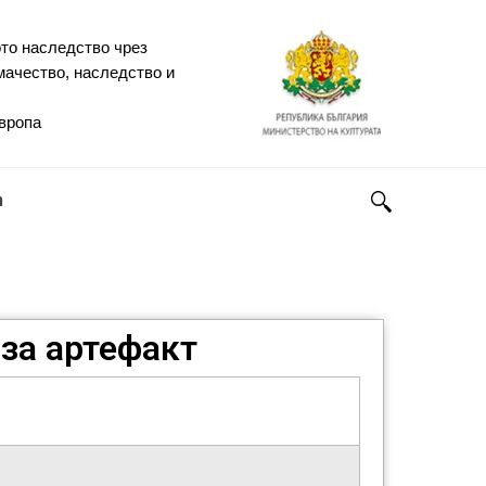
то наследство чрез
мачество, наследство и
Европа
h
за артефакт