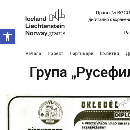
Проект № BGCULT
дигитално съхранен
Open toolbar
Ра
Начало
Проект
Партньори
Събития
Д
Група „Русефи