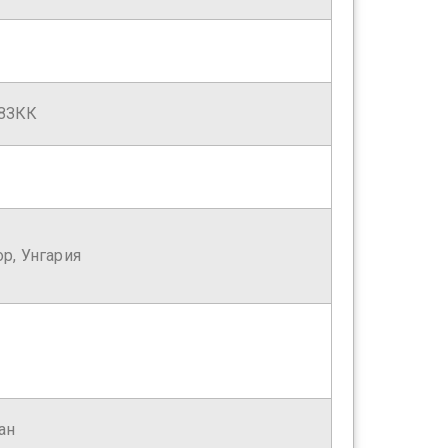
8ЗКК
ор, Унгария
ан