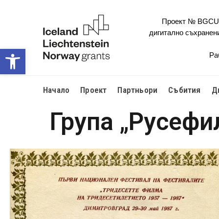
Проект № BGCULT
дигитално съхранен
Open toolbar
Ра
Начало
Проект
Партньори
Събития
Д
Група „Русефи