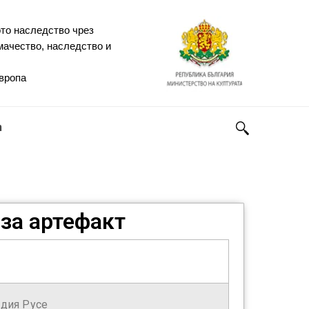
то наследство чрез
мачество, наследство и
Европа
h
за артефакт
дия Русе