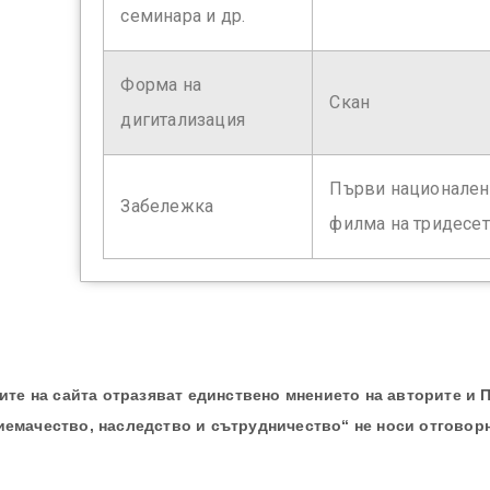
семинара и др.
Форма на
Скан
дигитализация
Първи национален 
Забележка
филма на тридесети
те на сайта отразяват единствено мнението на авторите и 
иемачество, наследство и сътрудничество“ не носи отговор