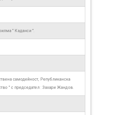
илма " Каданси ".
твена самодейност, Републиканска
тво " с председател : Захари Жандов.