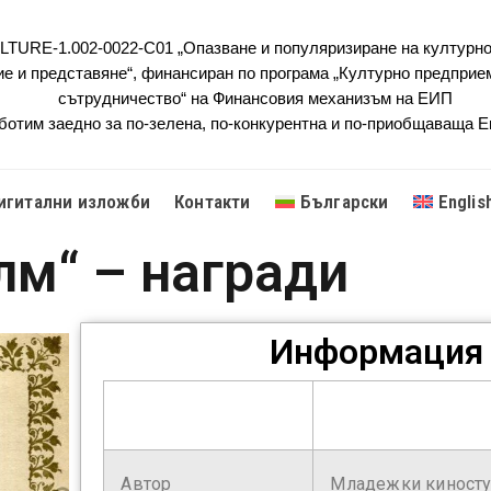
URE-1.002-0022-C01 „Опазване и популяризиране на културно
ие и представяне“, финансиран по програма „Културно предприе
сътрудничество“ на Финансовия механизъм на ЕИП
ботим заедно за по-зелена, по-конкурентна и по-приобщаваща 
игитални изложби
Контакти
Български
Englis
лм“ – награди
Информация 
Автор
Младежки киносту