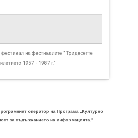
фестивал на фестивалите " Тридесетте
летието 1957 - 1987 г."
Програмният оператор на Програма „Културно
ност за съдържанието на информацията.“