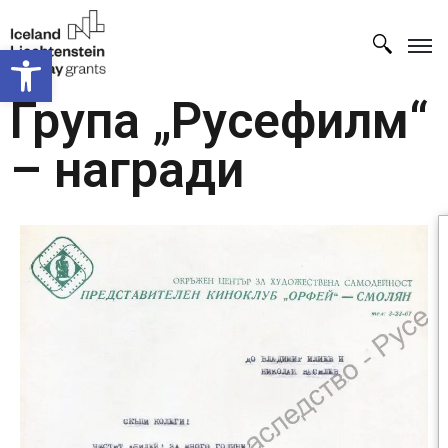
Open toolbar
Група „Русефилм“
– награди