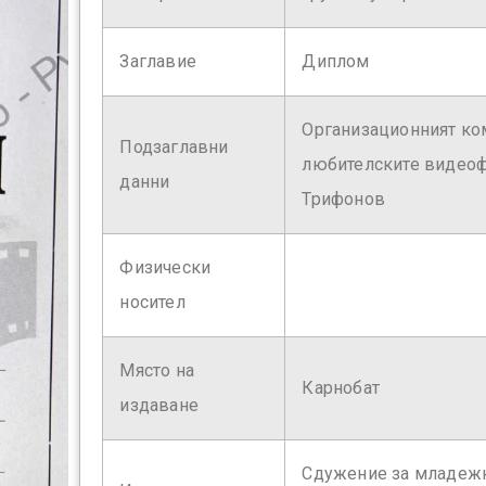
Заглавие
Диплом
Организационният ком
Подзаглавни
любителските видеофи
данни
Трифонов
Физически
носител
Място на
Карнобат
издаване
Сдужение за младежк