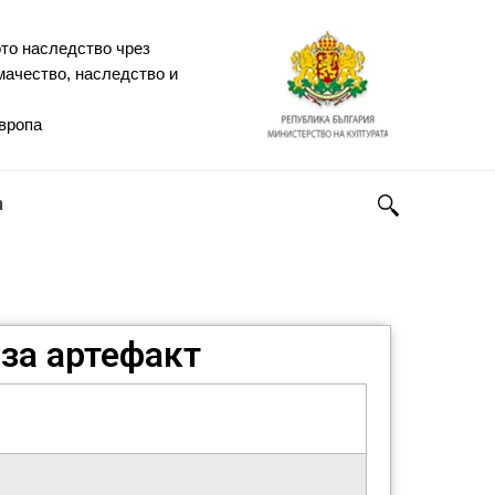
то наследство чрез
мачество, наследство и
Европа
h
за артефакт