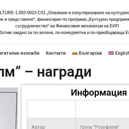
URE-1.002-0022-C01 „Опазване и популяризиране на културно
ие и представяне“, финансиран по програма „Културно предприе
сътрудничество“ на Финансовия механизъм на ЕИП
ботим заедно за по-зелена, по-конкурентна и по-приобщаваща 
игитални изложби
Контакти
Български
Englis
лм“ – награди
Информация 
Автор
Група "Русефилм"