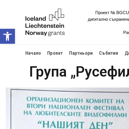
Проект № BGCULT
дигитално съхранен
Open toolbar
Ра
Начало
Проект
Партньори
Събития
Д
Група „Русефи