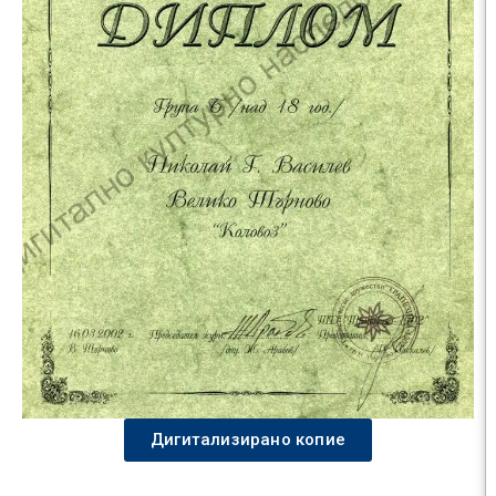
Дигитализирано копие