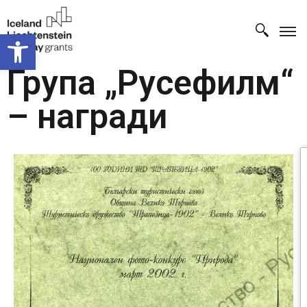
Open toolbar
Група „Русефилм“
– награди