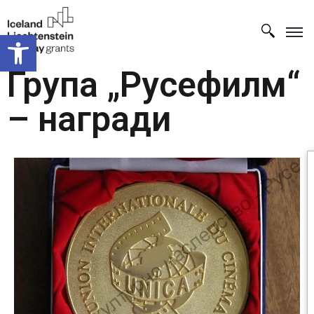
Open toolbar
Група „Русефилм“
– награди