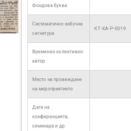
Фондова буква
Систематично-азбучна
КТ-ХА-Р-0019
сигнатура
Временен колективен
автор
Място на провеждане
на мероприятието
Дата на
конференцията,
семинара и др.