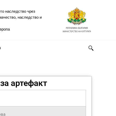
то наследство чрез
мачество, наследство и
Европа
h
за артефакт
ова