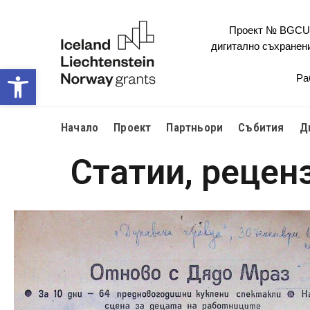
Проект № BGCULT
дигитално съхранен
Open toolbar
Ра
Начало
Проект
Партньори
Събития
Д
Статии, рецен