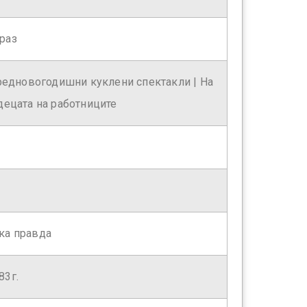
раз
предновогодишни куклени спектакли | На
децата на работниците
ка правда
83г.