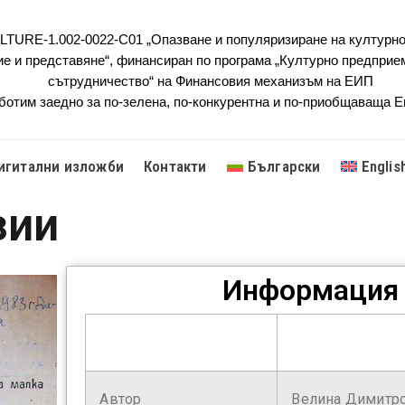
URE-1.002-0022-C01 „Опазване и популяризиране на културно
ие и представяне“, финансиран по програма „Културно предприе
сътрудничество“ на Финансовия механизъм на ЕИП
ботим заедно за по-зелена, по-конкурентна и по-приобщаваща 
игитални изложби
Контакти
Български
Englis
зии
Информация 
Автор
Велина Димитр