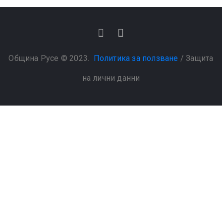
Община Русе © 2023.
Политика за ползване
/
Защита
на лични данни