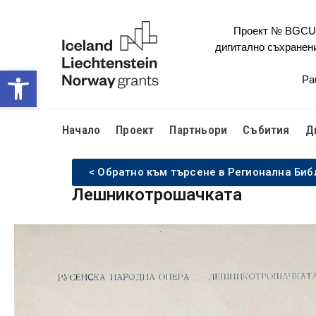
Проект № BGCULT
дигитално съхранен
Open toolbar
Ра
Начало
Проект
Партньори
Събития
Д
< Обратно към търсене в Регионална Биб
Лешникотрошачката