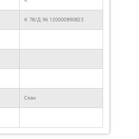
К
К 78/Д 96 120000890823
Скан