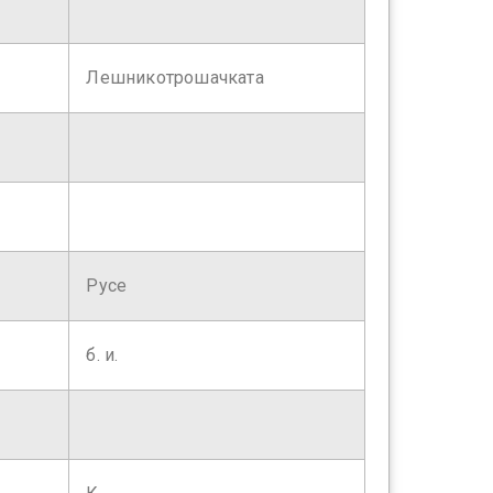
Лешникотрошачката
Русе
б. и.