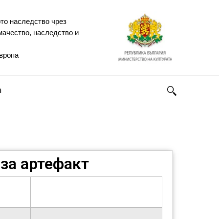
то наследство чрез
мачество, наследство и
Европа
h
за артефакт